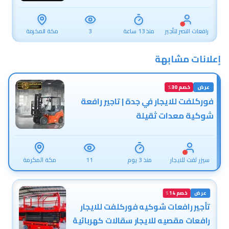
رافعات النصر لتأجير
منذ 13 ساعة
3
مكة المكرمة
المعدات الثقيلة
والخفيفة
إعلانات مشابهة
عرض
خصم
30
٪
فوركلفت للايجار في جدة | تاجير رافعة
شوكية معدات ثقيلة
سيزر لفت للايجار
منذ 3 يوم
11
مكة المكرمة
في جدة مكة
الدمام
عرض
خصم
14
٪
تأجير رافعات شوكيه فوركلفت للايجار
رافعات مقصيه للايجار سقالات كهربائية