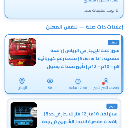
سجّل الدخول للتعليق
لا توجد تعليقات بعد.
إعلانات ذات صلة — لنفس المعلن
عرض
سيزر لفت للإيجار في الرياض | رافعة
مقصية Scissor Lift | منصة رفع كهربائية
8م – 10م – 12م | تأجير معدات وصول
للمصانع والمستودعات وشركات
المقاولات | رافعات النصر 📞0505893596
رافعات النصر لتأجير
منذ 12 ساعة
58
الرياض
المعدات الثقيلة
والخفيفة
عرض
سيزر لفت 10متر 12 متر للايجار في جدة |
رافعات مقصية للايجار الشهري في جدة