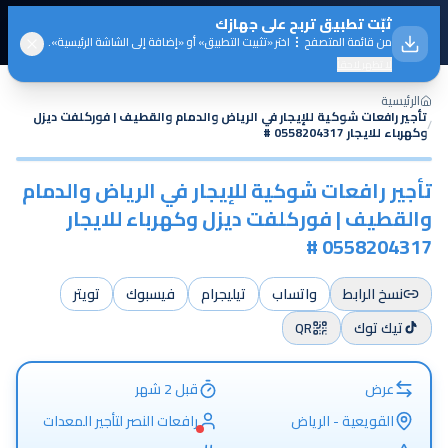
ثبّت
تطبيق تربح
على جهازك
18:50:17
الدخول
08/08/2026
من قائمة المتصفح
اختر «تثبيت التطبيق» أو «إضافة إلى الشاشة الرئيسية».
لا تظهر لاحقاً
الرئيسية
تأجير رافعات شوكية للإيجار في الرياض والدمام والقطيف | فوركلفت ديزل
/
وكهرباء للايجار 0558204317 #
1
/
1
· اضغط للتكبير
عرض
تأجير رافعات شوكية للإيجار في الرياض والدمام
والقطيف | فوركلفت ديزل وكهرباء للايجار
0558204317 #
نسخ الرابط
واتساب
تيليجرام
فيسبوك
تويتر
تيك توك
QR
عرض
قبل 2 شهر
القويعية - الرياض
رافعات النصر لتأجير المعدات
الثقيلة والخفيفة