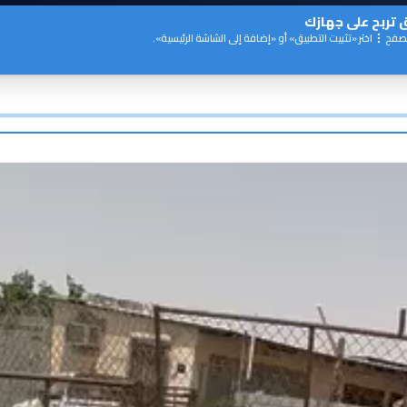
 تربح
على جهازك
تصفح
اختر «تثبيت التطبيق» أو «إضافة إلى الشاشة الرئيسية».