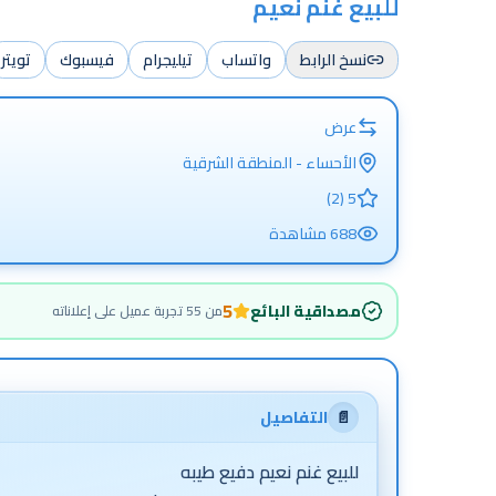
للبيع غنم نعيم
نسخ الرابط
واتساب
تيليجرام
فيسبوك
تويتر
عرض
الأحساء - المنطقة الشرقية
5 (2)
688
مشاهدة
5
مصداقية البائع
من
55
تجربة عميل على إعلاناته
📄
التفاصيل