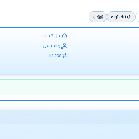
تيك توك
QR
قبل 2 سنة
اوتاد سدير
#
1408